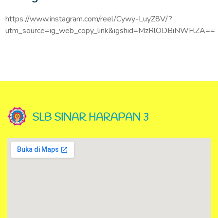
https://www.instagram.com/reel/Cywy-LuyZ8V/?
utm_source=ig_web_copy_link&igshid=MzRlODBiNWFlZA==
SLB SINAR HARAPAN 3